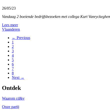
26/05/23
Vandaag 2 boeiende bedrijfsbezoeken met collega Kurt Vanryckeghe
Lees meer
Vlaanderen
← Previous
1
2
3
4
5
6
7
8
Next →
Ontdek
Waarom cd&v
Onze partij