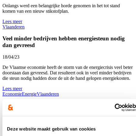
Onlangs werd een belangrijke horde genomen in het tot stand
komen van een nieuw stikstofplan.
Lees meer
Vlaanderen
Veel minder bedrijven hebben energiesteun nodig
dan gevreesd
18/04/23
De Vlaamse economie heeft de storm van de energiecrisis veel beter
doorstaan dan gevreesd. Dat resulteert ook in veel minder bedrijven
die steun nodig hadden door de uit de hand gelopen energiekosten.
Lees meer
Economie
Energie
Vlaanderen
De boer op met Jo!
28/03/23
Onlangs werd een belangrijke horde genomen in het tot stand
Deze website maakt gebruik van cookies
komen van een nieuw stikstofplan.