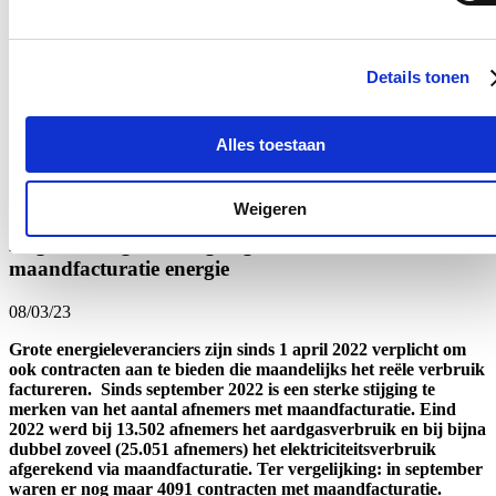
11/03/23
Vorige week heeft de rechtbank het beroep van minister Demir
Details tonen
tegen het op 1 januari door de VREG ingevoerde
capaciteitstarief verworpen. Vlaams volksvertegenwoordiger
Robrecht Bothuyne (cd&v) ondervroeg de minister over de
gevolgen van haar nederlaag voor de rechtbank.
Alles toestaan
Lees meer
Energie
Vlaanderen
Weigeren
Nog te weinig Vlamingen gebruiken
maandfacturatie energie
08/03/23
Grote energieleveranciers zijn sinds 1 april 2022 verplicht om
ook contracten aan te bieden die maandelijks het reële verbruik
factureren. Sinds september 2022 is een sterke stijging te
merken van het aantal afnemers met maandfacturatie. Eind
2022 werd bij 13.502 afnemers het aardgasverbruik en bij bijna
dubbel zoveel (25.051 afnemers) het elektriciteitsverbruik
afgerekend via maandfacturatie. Ter vergelijking: in september
waren er nog maar 4091 contracten met maandfacturatie.