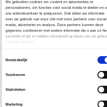
We gebruiken cookies om content en advertenties te
Lees meer
personaliseren, om functies voor social media te bieden en 
Vlaanderen
ons websiteverkeer te analyseren. Ook delen we informatie
over uw gebruik van onze site met onze partners voor social
Winwin-lening kon op 10 jaar tijd al meer dan 750
miljoen euro mobiliseren
media, adverteren en analyse. Deze partners kunnen deze
gegevens combineren met andere informatie die u aan ze he
12/03/23
verstrekt of die ze hebben verzameld op basis van uw gebru
van hun services.
Ondernemen kan enkel mits investeren. Om daartoe de nodige
middelen te vinden wordt niet alleen gebruik gemaakt van de
banken of eigen middelen. Via familie, vrienden en kennissen
Toestemmingsselectie
kan ook kapitaal gezocht én gevonden worden. De Winwin-
lening is daartoe al jaren een handig instrument. En dat
Noodzakelijk
instrument is blijvend populair en kon vorig jaar bijna 120
miljoen euro mobiliseren. Dat blijkt uit het antwoord op
parlementaire vragen van Vlaams volksvertegenwoordiger
Voorkeuren
Robrecht Bothuyne.
Lees meer
Economie
Ondernemen
Vlaanderen
Statistieken
Capaciteitstarief: premie voor kleine gebruikers,
parlement nodigt Vreg uit voor hoorzitting.
Marketing