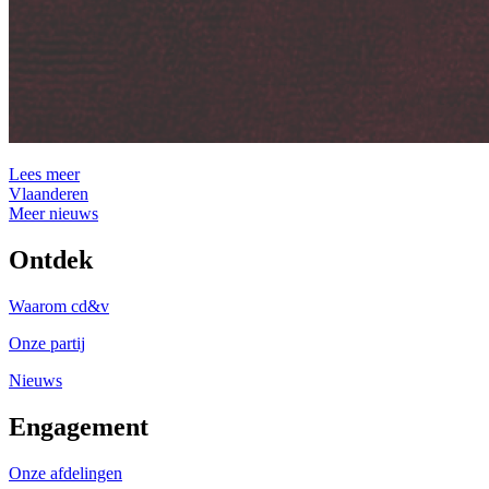
Lees meer
Vlaanderen
Meer nieuws
Ontdek
Waarom cd&v
Onze partij
Nieuws
Engagement
Onze afdelingen