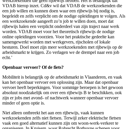
werkzoekenden die geen rijbewijs hebben. Het is belangrijk dat
VDAB hierop inzet. Cd&v wil dat VDAB de werkzoekenden die
een job willen en kunnen doen waar een rijbewijs bij nodig is,
begeleidt en zelfs verplicht om de nodige opleidingen te volgen. Als
een werkzoekende aangeeft zo’n job te willen doen, moet dat
rijbewijs halen een verplicht onderdeel van zijn traject naar werk
worden. VDAB moet voor het theoretisch rijbewijs de nodige
online opleidingen voorzien. Voor het praktische gedeelte kan
samengewerkt worden met werkgevers, rijscholen of lokale
besturen. Doel moet zijn meer werkzoekenden met rijbewijs op de
arbeidsmarkt te krijgen. Zo verlagen we de drempel naar een job
echt.’
Openbaar vervoer? Of de fiets?
Mobiliteit is belangrijk op de arbeidsmarkt in Vlaanderen, en vaak
kan het openbaar vervoer een oplossing zijn. Maar dat openbaar
vervoer heeft beperkingen. Voor sommige beroepen is het gewoon
absoluut noodzakelijk om over een rijbewijs B te beschikken, ook
zijn er jobs met avond- of nachtwerk wanneer openbaar vervoer
minder of geen optie is.
Niet alleen ontbreekt het aan een rijbewijs, vaak kunnen
werkzoekenden zelfs niet fietsen. Terwijl zeker elektrische fietsen
vaak een goed alternatief kunnen zijn om woon-werk-verkeer te
organiseren. In Kruisem, waar Robrecht Bothuyne schepen voor