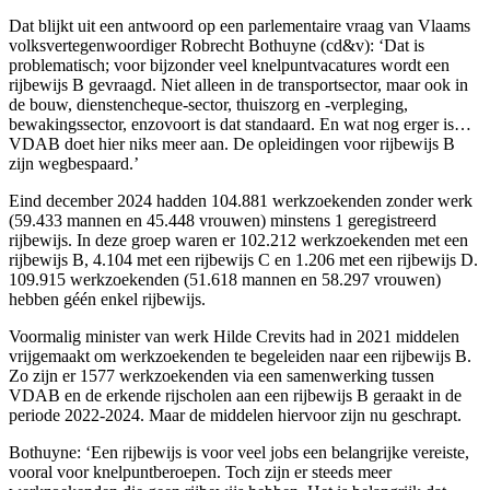
Dat blijkt uit een antwoord op een parlementaire vraag van Vlaams
volksvertegenwoordiger Robrecht Bothuyne (cd&v): ‘Dat is
problematisch; voor bijzonder veel knelpuntvacatures wordt een
rijbewijs B gevraagd. Niet alleen in de transportsector, maar ook in
de bouw, dienstencheque-sector, thuiszorg en -verpleging,
bewakingssector, enzovoort is dat standaard. En wat nog erger is…
VDAB doet hier niks meer aan. De opleidingen voor rijbewijs B
zijn wegbespaard.’
Eind december 2024 hadden 104.881 werkzoekenden zonder werk
(59.433 mannen en 45.448 vrouwen) minstens 1 geregistreerd
rijbewijs. In deze groep waren er 102.212 werkzoekenden met een
rijbewijs B, 4.104 met een rijbewijs C en 1.206 met een rijbewijs D.
109.915 werkzoekenden (51.618 mannen en 58.297 vrouwen)
hebben géén enkel rijbewijs.
Voormalig minister van werk Hilde Crevits had in 2021 middelen
vrijgemaakt om werkzoekenden te begeleiden naar een rijbewijs B.
Zo zijn er 1577 werkzoekenden via een samenwerking tussen
VDAB en de erkende rijscholen aan een rijbewijs B geraakt in de
periode 2022-2024. Maar de middelen hiervoor zijn nu geschrapt.
Bothuyne: ‘Een rijbewijs is voor veel jobs een belangrijke vereiste,
vooral voor knelpuntberoepen. Toch zijn er steeds meer