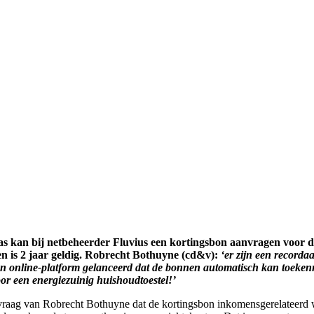
 of gas kan bij netbeheerder Fluvius een kortingsbon aanvragen voo
en is 2 jaar geldig. Robrecht Bothuyne (cd&v):
‘er zijn een record
 een online-platform gelanceerd dat de bonnen automatisch kan toek
or een energiezuinig huishoudtoestel!’
vraag van Robrecht Bothuyne dat de kortingsbon inkomensgerelateerd 