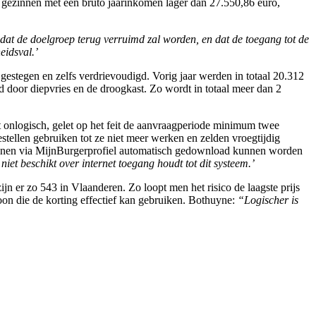
ezinnen met een bruto jaarinkomen lager dan 27.550,86​ euro,
at de doelgroep terug verruimd zal worden, en dat de toegang tot de
eidsval.’
s gestegen en zelfs verdrievoudigd. Vorig jaar werden in totaal 20.312
d door diepvries en de droogkast. Zo wordt in totaal meer dan 2
t onlogisch, gelet op het feit de aanvraagperiode minimum twee
tellen gebruiken tot ze niet meer werken en zelden vroegtijdig
bonnen via MijnBurgerprofiel automatisch gedownload kunnen worden
iet beschikt over internet toegang houdt tot dit systeem.’
n er zo 543 in Vlaanderen. Zo loopt men het risico de laagste prijs
soon die de korting effectief kan gebruiken. Bothuyne:
“Logischer is