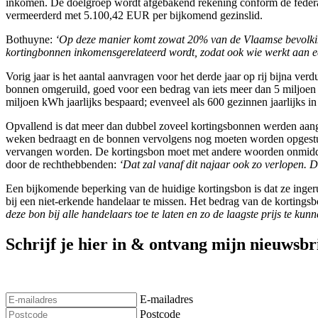
inkomen. De doelgroep wordt afgebakend rekening conform de federal
vermeerderd met 5.100,42 EUR per bijkomend gezinslid.
Bothuyne:
‘Op deze manier komt zowat 20% van de Vlaamse bevolking 
kortingbonnen inkomensgerelateerd wordt, zodat ook wie werkt aan 
Vorig jaar is het aantal aanvragen voor het derde jaar op rij bijna ve
bonnen omgeruild, goed voor een bedrag van iets meer dan 5 miljoen e
miljoen kWh jaarlijks bespaard; evenveel als 600 gezinnen jaarlijks in
Opvallend is dat meer dan dubbel zoveel kortingsbonnen werden aangev
weken bedraagt en de bonnen vervolgens nog moeten worden opgestuurd 
vervangen worden. De kortingsbon moet met andere woorden onmiddell
door de rechthebbenden:
‘Dat zal vanaf dit najaar ook zo verlopen. D
Een bijkomende beperking van de huidige kortingsbon is dat ze ingeru
bij een niet-erkende handelaar te missen. Het bedrag van de kortingsb
deze bon bij alle handelaars toe te laten en zo de laagste prijs te ku
Schrijf je hier in & ontvang mijn nieuwsbr
E-mailadres
Postcode