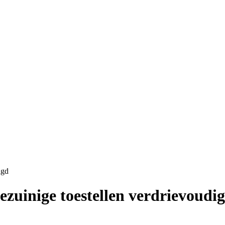
igd
zuinige toestellen verdrievoudi