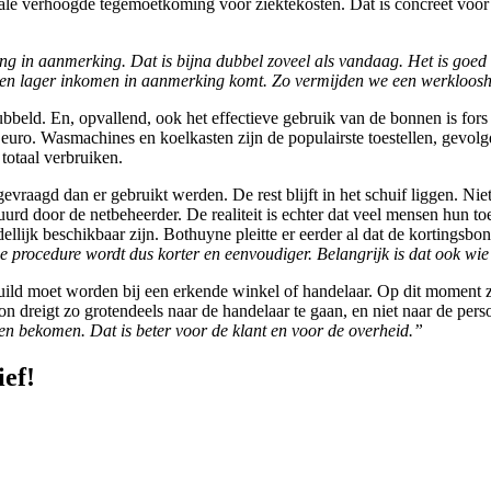
e verhoogde tegemoetkoming voor ziektekosten. Dat is concreet voor g
in aanmerking. Dat is bijna dubbel zoveel als vandaag. Het is goed d
een lager inkomen in aanmerking komt. Zo vermijden we een werkloosh
rdubbeld. En, opvallend, ook het effectieve gebruik van de bonnen is for
uro. Wasmachines en koelkasten zijn de populairste toestellen, gevolg
 totaal verbruiken.
raagd dan er gebruikt werden. De rest blijft in het schuif liggen. Nie
door de netbeheerder. De realiteit is echter dat veel mensen hun toes
ijk beschikbaar zijn. Bothuyne pleitte er eerder al dat de kortings
e procedure wordt dus korter en eenvoudiger. Belangrijk is dat ook wie n
ild moet worden bij een erkende winkel of handelaar. Op dit moment zij
on dreigt zo grotendeels naar de handelaar te gaan, en niet naar de per
nnen bekomen. Dat is beter voor de klant en voor de overheid.”
ief!